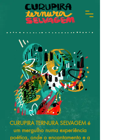
CURUPIRA TERNURA SELVAGEM é
um mergulho numa experiência
poética, onde o encantamento e a